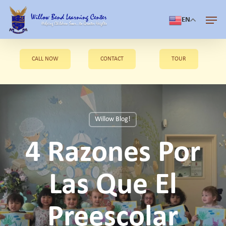
Skip
Men
to
EN
Close
main
Menu
content
CALL NOW
CONTACT
TOUR
Willow Blog!
4 Razones Por
Las Que El
Preescolar